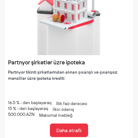
Partnyor şirkətlər üzrə ipoteka
Partnyor tikinti şirkətlərindən alınan çıxarışlı və çıxarışsız
mənzillər üzrə ipoteka krediti
16.5 % - dən başlayaraq
İllik faiz dərəcəsi
15 % - dən başlayaraq
İlkin ödəniş
500 000
AZN
Maksimal məbləğ
Daha ətraflı