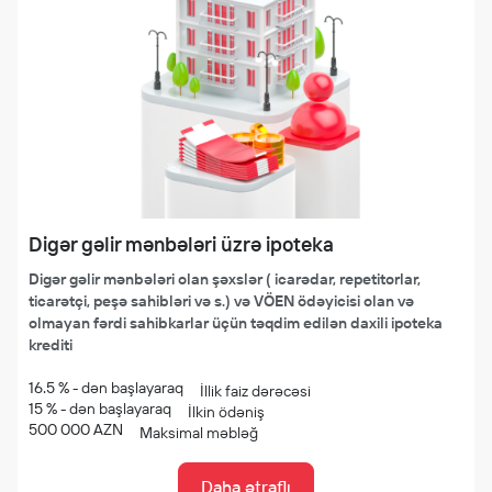
Digər gəlir mənbələri üzrə ipoteka
Digər gəlir mənbələri olan şəxslər ( icarədar, repetitorlar,
ticarətçi, peşə sahibləri və s.) və VÖEN ödəyicisi olan və
olmayan fərdi sahibkarlar üçün təqdim edilən daxili ipoteka
krediti
16.5 % - dən başlayaraq
İllik faiz dərəcəsi
15 % - dən başlayaraq
İlkin ödəniş
500 000
AZN
Maksimal məbləğ
Daha ətraflı