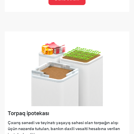
Torpaq ipotekası
Çıxarış sənədi və təyinatı yaşayış sahəsi olan torpağın alışı
üçün nəzərdə tutulan, bankın daxili vəsaiti hesabına verilən