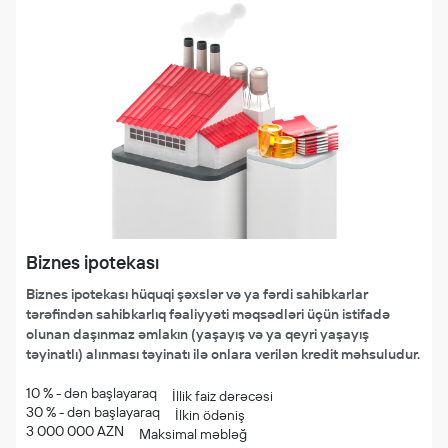
Biznes ipotekası
Biznes ipotekası hüquqi şəxslər və ya fərdi sahibkarlar
tərəfindən sahibkarlıq fəaliyyəti məqsədləri üçün istifadə
olunan daşınmaz əmlakın (yaşayış və ya qeyri yaşayış
təyinatlı) alınması təyinatı ilə onlara verilən kredit məhsuludur.
10 % - dən başlayaraq
İllik faiz dərəcəsi
30 % - dən başlayaraq
İlkin ödəniş
3 000 000
AZN
Maksimal məbləğ