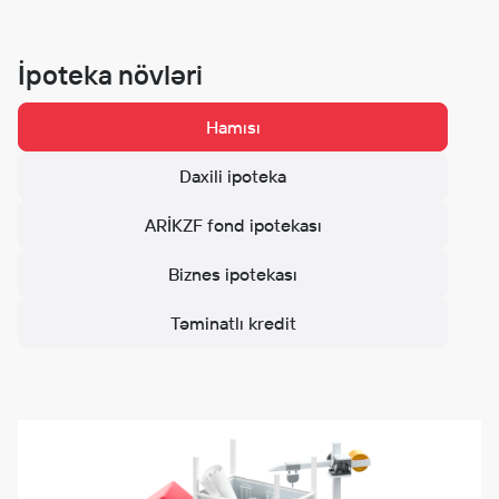
İpoteka növləri
Hamısı
Daxili ipoteka
ARİKZF fond ipotekası
Biznes ipotekası
Təminatlı kredit