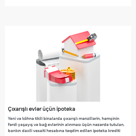
Çıxarışlı evlər üçün ipoteka
Yeni və köhnə tikili binalarda çıxarışlı mənzillərin, həmçinin
fərdi yaşayış və bağ evlərinin alınması üçün nəzərdə tutulan,
bankın daxili vəsaiti hesabına təqdim edilən ipoteka krediti