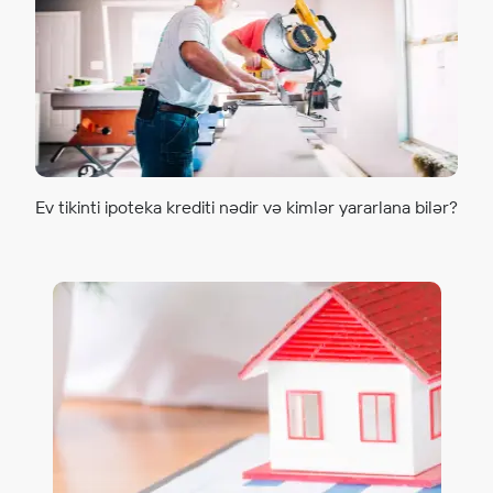
Ev tikinti ipoteka krediti nədir və kimlər yararlana bilər?