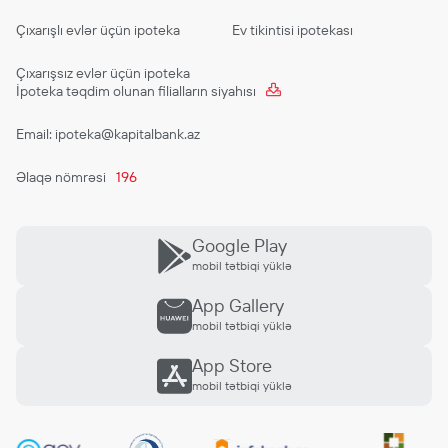
Çıxarışlı evlər üçün ipoteka
Ev tikintisi ipotekası
Çıxarışsız evlər üçün ipoteka
İpoteka təqdim olunan filialların siyahısı
Email: ipoteka@kapitalbank.az
Əlaqə nömrəsi
196
Google Play
mobil tətbiqi yüklə
App Gallery
mobil tətbiqi yüklə
App Store
mobil tətbiqi yüklə