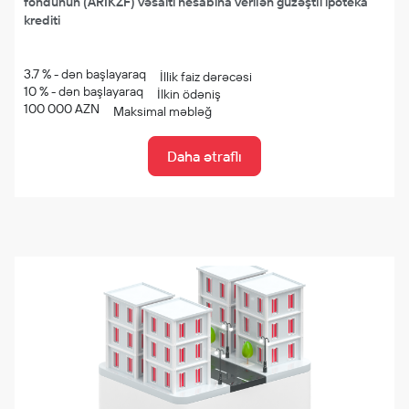
fondunun (ARİKZF) vəsaiti hesabına verilən güzəştli ipoteka
krediti
3.7 % - dən başlayaraq
İllik faiz dərəcəsi
10 % - dən başlayaraq
İlkin ödəniş
100 000
AZN
Maksimal məbləğ
Daha ətraflı